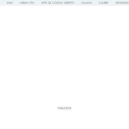
ANKI
URBAN VPN
APPS DE CÓDIGO ABIERTO
OLLAMA
CALIBRE
GENERADO
PUBLICIDAD