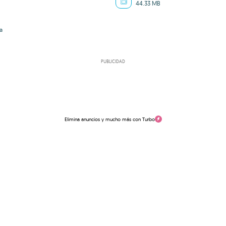
44.33 MB
a
PUBLICIDAD
Elimina anuncios y mucho más con Turbo