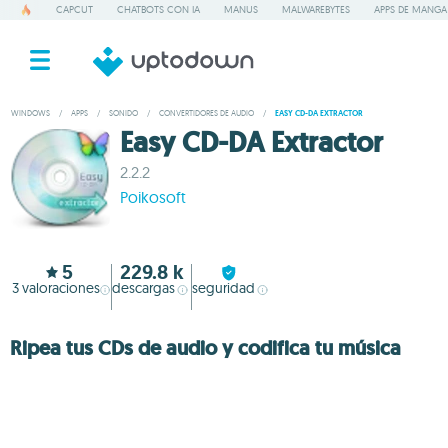
CAPCUT
CHATBOTS CON IA
MANUS
MALWAREBYTES
APPS DE MANGA
WINDOWS
/
APPS
/
SONIDO
/
CONVERTIDORES DE AUDIO
/
EASY CD-DA EXTRACTOR
Easy CD-DA Extractor
2.2.2
Poikosoft
5
229.8 k
3
valoraciones
descargas
seguridad
Ripea tus CDs de audio y codifica tu música