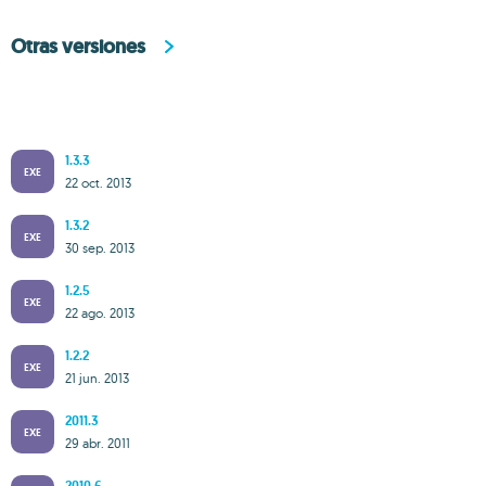
Otras versiones
1.3.3
EXE
22 oct. 2013
1.3.2
EXE
30 sep. 2013
1.2.5
EXE
22 ago. 2013
1.2.2
EXE
21 jun. 2013
2011.3
EXE
29 abr. 2011