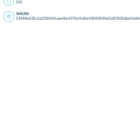
EXE
SHA256
63989e039c2d2256669cae48e4370e16d9e1f3695919faf2d513105dbbf2e84